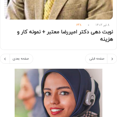
8 تیر 1402
0
638
نوبت دهی دکتر امیررضا معتبر + نمونه کار و
هزینه
صفحه قبلی
صفحه بعدی