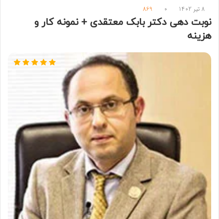
8 تیر 1402
0
869
نوبت دهی دکتر بابک معتقدی + نمونه کار و
هزینه