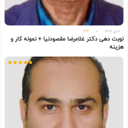
8 تیر 1402
0
623
نوبت دهی دکتر غلامرضا مقصودنیا + نمونه کار و
هزینه