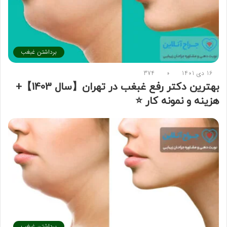
برداشتن غبغب
16 دی 1401
0
374
بهترین دکتر رفع غبغب در تهران【سال 1403】+
هزینه و نمونه کار ⭐
برداشتن غبغب