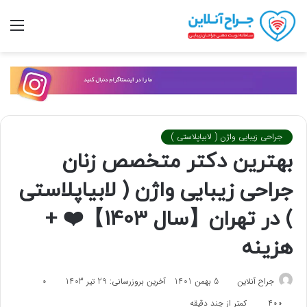
تغییر
منو
پوسته
جراحی زیبایی واژن ( لابیاپلاستی )
بهترین دکتر متخصص زنان
جراحی زیبایی واژن ( لابیاپلاستی
) در تهران【سال 1403】❤️ +
هزینه
جراح آنلاین
5 بهمن 1401
آخرین بروزرسانی: 29 تیر 1403
0
400
کمتر از چند دقیقه