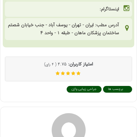
اینستاگرام:
آدرس مطب: ایران - تهران - یوسف آباد - جنب خیابان شصتم
ساختمان پزشکان ماهان - طبقه ۱ - واحد ۴
امتیاز کاربران:
4.75
(
4
رای)
برچسب ها
جراحی زیبایی واژن