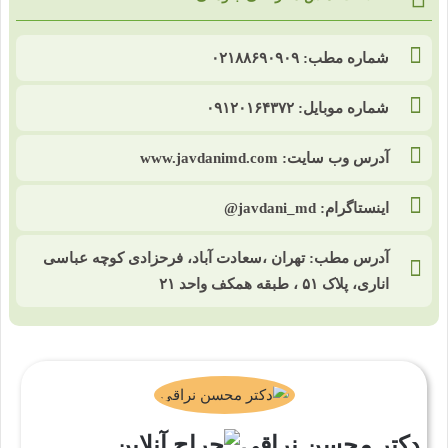
شماره مطب: ۰۲۱۸۸۶۹۰۹۰۹
شماره موبایل: ۰۹۱۲۰۱۶۴۳۷۲
آدرس وب سایت: www.javdanimd.com
اینستاگرام: javdani_md@
آدرس مطب: تهران ،سعادت آباد، فرحزادی کوچه عباسی
اناری، پلاک ۵۱ ، طبقه همکف واحد ۲۱
دکتر محسن نراقی