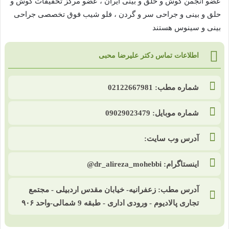
عضو انجمن گوش و حلق و بینی ایران ، عضو مرکز تحقیقات گوش و
حلق و بینی و جراحی سر و گردن ، فلو شیب فوق تخصصی جراحی
بینی و سینوس هستند
اطلاعات تماس دکتر علیرضا محبی
شماره مطب: 02122667981
شماره موبایل: 09029023479
آدرس وب سایت:
اینستاگرام: dr_alireza_mohebbi@
آدرس مطب: زعفرانیه- خیابان مقدس اردبیلی - مجتمع
تجاری پالادیوم - ورودی اداری - طبقه 9 شمالی-واحد ۹۰۶