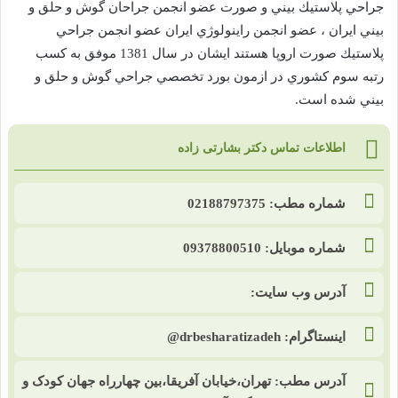
جراحي پلاستيك بيني و صورت عضو انجمن جراحان گوش و حلق و
بيني ايران ، عضو انجمن راينولوژي ايران عضو انجمن جراحي
پلاستيك صورت اروپا هستند ايشان در سال 1381 موفق به كسب
رتبه سوم كشوري در ازمون بورد تخصصي جراحي گوش و حلق و
بيني شده است.
اطلاعات تماس دکتر بشارتی زاده
شماره مطب: 02188797375
شماره موبایل: 09378800510
آدرس وب سایت:
اینستاگرام: drbesharatizadeh@
آدرس مطب: تهران،خیابان آفریقا،بین چهارراه جهان کودک و