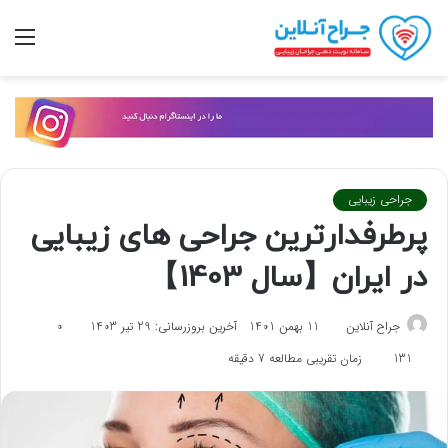
تغییر
منو
پوسته
جراحی زیبایی
پرطرفدارترین جراحی های زیبایی
در ایران【سال 1403】
جراح آنلاین
11 بهمن 1401
آخرین بروزرسانی: 29 تیر 1403
0
131
زمان تقریبی مطالعه 7 دقیقه